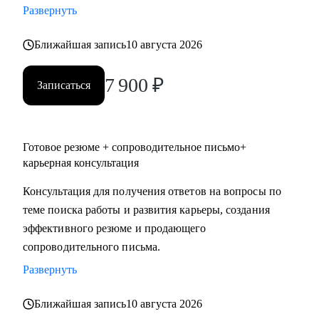
Развернуть
инвалидностью с 2019 г, в том числе в сфере HR
• Индивидуальный экспертный подход на консультациях.
Ближайшая запись
10 августа 2026
Меня рекомендуют коллегам и знакомым.
7 900
₽
Записаться
С чем помогу:
• С подготовкой сильного "продающего" резюме и
сопроводительного письма, которое увеличит просмотры и
приглашения на собеседования
Готовое резюме + сопроводительное письмо+
карьерная консультация
• Проконсультирую по каналам поиска работы, также как
искать работу с нулевым опытом работы
Консультация для получения ответов на вопросы по
• Подготовлю к собеседованиям, помогу с ответами на
теме поиска работы и развития карьеры, создания
разные карьерные вопросы (подготовлю к сложным
эффективного резюме и продающего
вопросам от HR и нанимающих менеджеров)
сопроводительного письма.
Развернуть
Кому могу помочь:
• IT - Разработчики веб-интерфейсов (front end
Ближайшая запись
10 августа 2026
разработчики), backend, (серверные программисты,