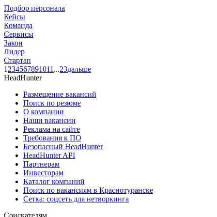
Подбор персонала
Кейсы
Команда
Сервисы
Закон
Лидер
Стартап
1
2
3
4
5
6
7
8
9
10
11
...
23
дальше
HeadHunter
Размещение вакансий
Поиск по резюме
О компании
Наши вакансии
Реклама на сайте
Требования к ПО
Безопасный HeadHunter
HeadHunter API
Партнерам
Инвесторам
Каталог компаний
Поиск по вакансиям в Краснотуранске
Сетка: соцсеть для нетворкинга
Соискателям