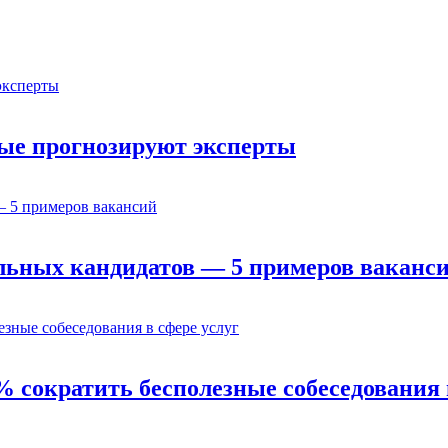
орые прогнозируют эксперты
льных кандидатов — 5 примеров ваканс
% сократить бесполезные собеседования 