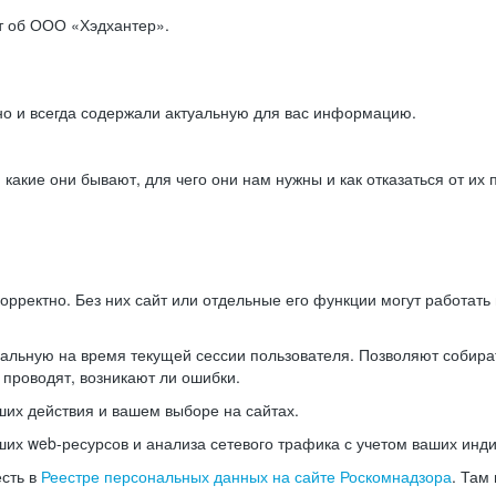
ет об ООО «Хэдхантер».
но и всегда содержали актуальную для вас информацию.
акие они бывают, для чего они нам нужны и как отказаться от их 
рректно. Без них сайт или отдельные его функции могут работат
альную на время текущей сессии пользователя. Позволяют собира
 проводят, возникают ли ошибки.
их действия и вашем выборе на сайтах.
х web-ресурсов и анализа сетевого трафика с учетом ваших инд
есть в
Реестре персональных данных на сайте Роскомнадзора
. Там