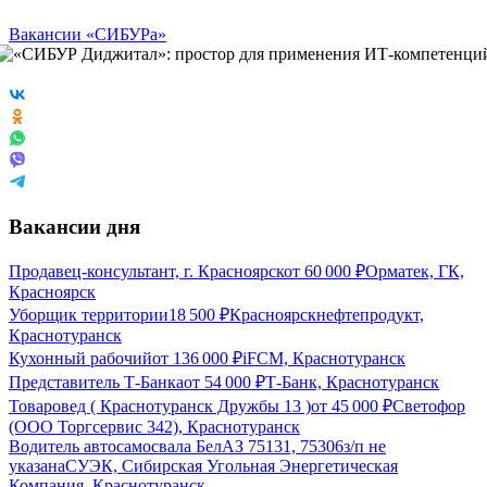
Вакансии «СИБУРа»
Вакансии дня
Продавец-консультант, г. Красноярск
от
60 000
₽
Орматек, ГК,
Красноярск
Уборщик территории
18 500
₽
Красноярскнефтепродукт,
Краснотуранск
Кухонный рабочий
от
136 000
₽
iFCM, Краснотуранск
Представитель Т-Банка
от
54 000
₽
Т-Банк, Краснотуранск
Товаровед ( Краснотуранск Дружбы 13 )
от
45 000
₽
Светофор
(ООО Торгсервис 342), Краснотуранск
Водитель автосамосвала БелАЗ 75131, 75306
з/п не
указана
СУЭК, Сибирская Угольная Энергетическая
Компания, Краснотуранск