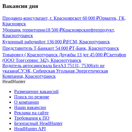
Вакансии дня
Продавец-консультант, г. Красноярск
от
60 000
₽
Орматек, ГК,
Красноярск
Уборщик территории
18 500
₽
Красноярскнефтепродукт,
Краснотуранск
Кухонный рабочий
от
136 000
₽
iFCM, Краснотуранск
Представитель Т-Банка
от
54 000
₽
Т-Банк, Краснотуранск
Товаровед ( Краснотуранск Дружбы 13 )
от
45 000
₽
Светофор
(ООО Торгсервис 342), Краснотуранск
Водитель автосамосвала БелАЗ 75131, 75306
з/п не
указана
СУЭК, Сибирская Угольная Энергетическая
Компания, Краснотуранск
HeadHunter
Размещение вакансий
Поиск по резюме
О компании
Наши вакансии
Реклама на сайте
Требования к ПО
Безопасный HeadHunter
HeadHunter API